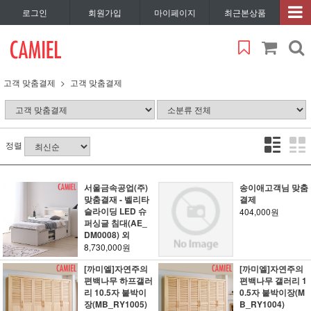
로그인
회원가입
마이페이지
최근본상품
고객 맞춤결제
고객 맞춤결제
정렬
서울금속공업(주)
송이애고객님 맞춤
맞춤결재 - 벨리타
결제
슬라이딩 LED 슈
404,000원
퍼싱글 침대(AE_
DM0008) 외
8,730,000원
[까미엘]자연주의
[까미엘]자연주의
편백나무 하프갤러
편백나무 갤러리 1
리 10.5자 붙박이
0.5자 붙박이장(M
장(MB_RY1005)
B_RY1004)