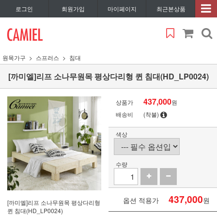
로그인
회원가입
마이페이지
최근본상품
원목가구
스프러스
침대
[까미엘]리프 소나무원목 평상다리형 퀸 침대(HD_LP0024)
437,000
상품가
원
배송비
(착불)
색상
수량
437,000
옵션 적용가
원
[까미엘]리프 소나무원목 평상다리형
퀸 침대(HD_LP0024)