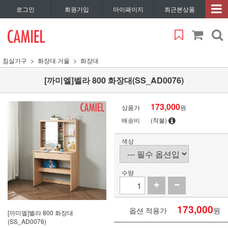
로그인
회원가입
마이페이지
최근본상품
침실가구
화장대·거울
화장대
[까미엘]벨라 800 화장대(SS_AD0076)
173,000
상품가
원
배송비
(착불)
색상
수량
173,000
옵션 적용가
원
[까미엘]벨라 800 화장대
(SS_AD0076)