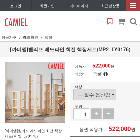
로그인
회원가입
마이페이지
최근본상품
원목가구
레드파인
책장
[까미엘]벨리프 레드파인 회전 책장세트(MP2_LY0176)
522,000
상품가
원
배송비
(착불)
색상
수량
522,000
옵션 적용가
원
[까미엘]벨리프 레드파인 회전 책장
세트(MP2_LY0176)