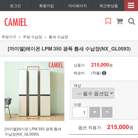
로그인
회원가입
마이페이지
최근본상품
주방가구
주방 수납장
틈새 수납장
[까미엘]레이온 LPM 350 광폭 틈새 수납장(NX_GL0093)
215,000
상품가
원
배송비
(착불)
색상
수량
215,000
옵션 적용가
원
[까미엘]레이온 LPM 350 광폭 틈새
수납장(NX_GL0093)