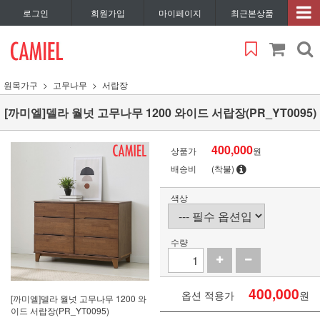
로그인
회원가입
마이페이지
최근본상품
원목가구
고무나무
서랍장
[까미엘]델라 월넛 고무나무 1200 와이드 서랍장(PR_YT0095)
400,000
상품가
원
배송비
(착불)
색상
수량
400,000
옵션 적용가
원
[까미엘]델라 월넛 고무나무 1200 와
이드 서랍장(PR_YT0095)