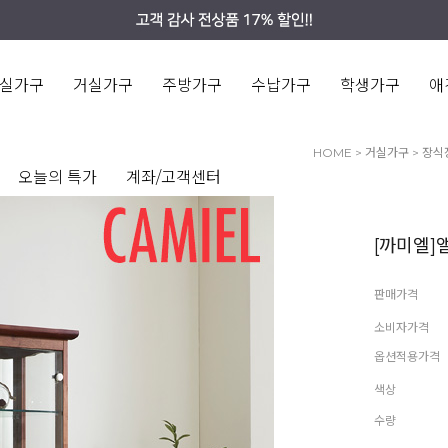
실가구
거실가구
주방가구
수납가구
학생가구
애
HOME
>
거실가구
>
장식
오늘의 특가
계좌/고객센터
[까미엘]
판매가격
소비자가격
옵션적용가격
색상
수량