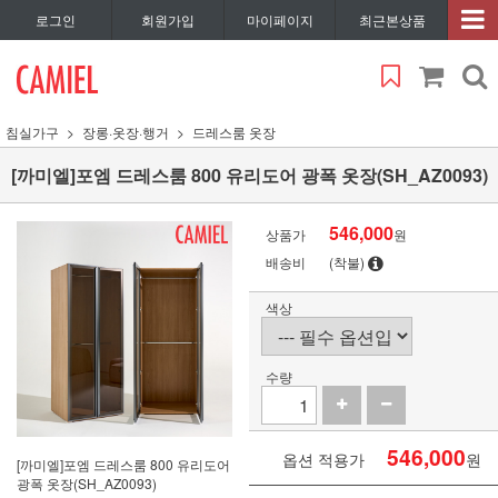
로그인
회원가입
마이페이지
최근본상품
침실가구
장롱·옷장·행거
드레스룸 옷장
[까미엘]포엠 드레스룸 800 유리도어 광폭 옷장(SH_AZ0093)
546,000
상품가
원
배송비
(착불)
색상
수량
546,000
옵션 적용가
원
[까미엘]포엠 드레스룸 800 유리도어
광폭 옷장(SH_AZ0093)