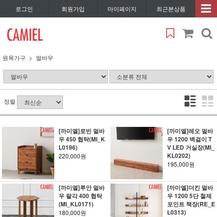
로그인
회원가입
마이페이지
최근본상품
원목가구
멀바우
정렬
[까미엘]로빈 멀바
[까미엘]레오 멀바
우 450 협탁(MI_K
우 1200 벽걸이 T
L0196)
V LED 거실장(MI_
KL0202)
220,000원
195,000원
[까미엘]루안 멀바
[까미엘]더킨 멀바
우 팔각 400 협탁
우 1200 5단 철제
(MI_KL0171)
포인트 책장(RE_E
L0313)
180,000원