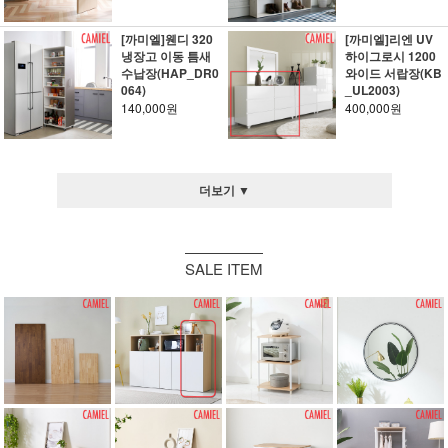
[까미엘]웬디 320
[까미엘]리엔 UV
냉장고 이동 틈새
하이그로시 1200
수납장(HAP_DR0
와이드 서랍장(KB
064)
_UL2003)
140,000원
400,000원
더보기 ▼
SALE ITEM