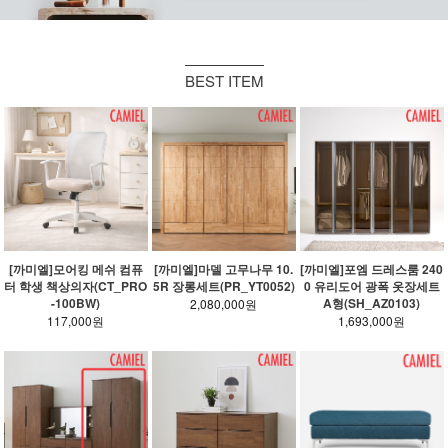
BEST ITEM
[까미엘]모어킹 메쉬 컴퓨
[까미엘]마델 고무나무 10.
[까미엘]포엠 드레스룸 240
터 학생 책상의자(CT_PRO
5R 장롱세트(PR_YT0052)
0 유리도어 광폭 옷장세트
-100BW)
A형(SH_AZ0103)
2,080,000원
117,000원
1,693,000원