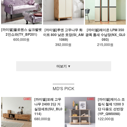
[까미엘]플로렌스 실크벨벳
[까미엘]루엔 고무나무 화
[까미엘]레이온 LPM 350
2인쇼파(TY_BP201)
이트 800 낮은 옷장(SI_AM
광폭 틈새 수납장(NX_GL0
1069)
093)
600,000원
392,000원
215,000원
더보기 ▼
MD'S PICK
[까미엘]포레 고무
[까미엘]제이스 조
나무 2400 2단 거
립식 철제 1200 3
실장세트(SU_BL0
단 다용도 선반장
114)
(YP_QW0098)
680,000원
122,000원