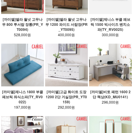
[까미엘]델라 월넛 고무나
[까미엘]델라 월넛 고무나
[까미엘]제니스 부클 패브
무 800 투서랍 장롱(PR_Y
무 1200 와이드 서랍장(PR
릭 1500 빅사이즈 벤치소
T0094)
_YT0095)
파(TY_RV0025)
528,000원
400,000원
300,000원
[까미엘]제니스 1800 부클
[까미엘]고급 화이트 도장
[까미엘]비토 패턴 1600 2
패브릭 좌식소파(TY_RV0
1200 2단 거실장(PR_YT0
단 책상(KD_MU0141)
022)
159)
296,000원
197,000원
292,000원