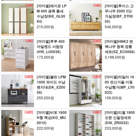
[까미엘]레이온 LP
[까미엘]루이스 고
M 400 광폭 틈새
무나무 2000 2단
수납장(NX_GL00
거실장(BF_DT00
94)
55)
215,000원
546,000원
[까미엘]루루 400
[까미엘]HNK2 편
아일랜드 서랍장
백나무 원목 장롱
(HW_LU0038)
세트(SZ_EC0066)
173,000원
3,198,000원
[까미엘]블린 LPM
[까미엘]라일리 16
1000 와이드 수납
00 전신거울 이동
렌지대(DK_EZ00
수납행거(MP_LY0
56)
022)
255,000원
159,000원
[까미엘]비토 1600
[까미엘]리엘 1800
H형 책상(KD_MU
오픈 신발장세트
0010)
(DW_ZR0032)
222,000원
233,000원