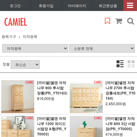
로그인
회원가입
마이페이지
최근본상품
원목가구
자작원목
정렬
[까미엘]엘덴 자작
[까미엘]엘덴 자작
나무 900 투서랍
나무 2700 투서랍
장롱(PR_YT0163)
장롱세트(PR_YT0
164)
819,000원
2,450,000원
[까미엘]엘덴 자작
[까미엘]엘덴 자작
나무 1200 와이드
나무 800 3단 서랍
서랍장 A형(PR_Y
장(PR_YT0005)
T0003)
474,000원