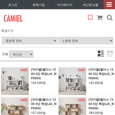
로그인
회원가입
마이페이지
최근본상품
학생가구
정렬
[까미엘]엘리스 12
[까미엘]엘리스 12
00 2단 책장(JA_N
00 3단 책장(JA_N
F0003)
F0004)
104,000원
130,000원
[까미엘]엘리스 12
[까미엘]엘리스 12
00 4단 책장(JA_N
00 5단 책장(JA_N
F0005)
F0006)
157,000원
183,000원